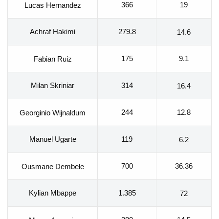
366
19
Lucas Hernandez
Achraf Hakimi
279.8
14.6
175
9.1
Fabian Ruiz
Milan Skriniar
314
16.4
244
12.8
Georginio Wijnaldum
Manuel Ugarte
119
6.2
700
36.36
Ousmane Dembele
Kylian Mbappe
1.385
72