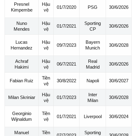
Hậu
Presnel
01/7/2020
PSG
30/6/2026
vệ
Kimpembe
Nuno
Hậu
Sporting
01/7/2021
30/6/2026
Mendes
vệ
CP
Hậu
Bayern
Lucas
09/7/2023
30/6/2028
vệ
Munich
Hernandez
Achraf
Hậu
Real
06/7/2021
30/6/2026
Hakimi
vệ
Madrid
Tiền
30/8/2022
Napoli
30/6/2027
Fabian Ruiz
vệ
Hậu
Inter
Milan Skriniar
01/7/2023
30/6/2028
vệ
Milan
Tiền
Georginio
01/7/2021
Liverpool
30/6/2024
vệ
Wijnaldum
Manuel
Tiền
Sporting
07/7/2023
30/6/2028