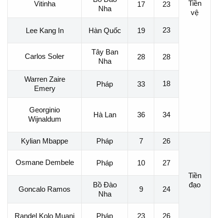
Tiền
Vitinha
17
23
Nha
vệ
23
Lee Kang In
Hàn Quốc
19
Tây Ban
Carlos Soler
28
28
Nha
Warren Zaire
18
Pháp
33
Emery
Georginio
Hà Lan
36
34
Wijnaldum
Kylian Mbappe
Pháp
7
26
Osmane Dembele
Pháp
10
27
Tiền
Bồ Đào
đạo
Goncalo Ramos
9
24
Nha
Pháp
23
Randel Kolo Muani
26