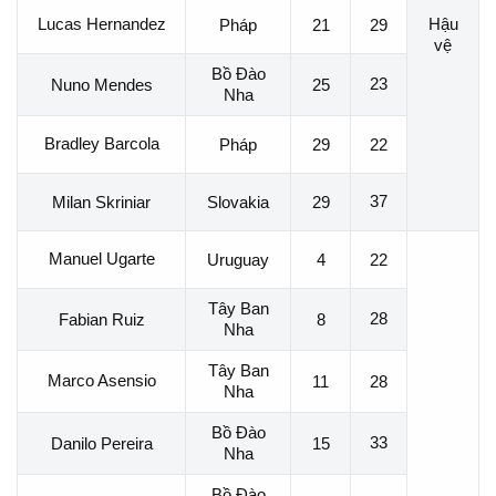
Lucas Hernandez
Hậu
Pháp
21
29
vệ
Bồ Đào
23
Nuno Mendes
25
Nha
Bradley Barcola
Pháp
29
22
37
Milan Skriniar
Slovakia
29
Manuel Ugarte
Uruguay
4
22
Tây Ban
28
Fabian Ruiz
8
Nha
Tây Ban
Marco Asensio
11
28
Nha
Bồ Đào
33
Danilo Pereira
15
Nha
Bồ Đào