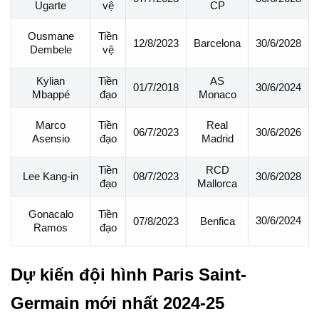
Ugarte
vệ
CP
Tiền
Ousmane
12/8/2023
Barcelona
30/6/2028
vệ
Dembele
Kylian
Tiền
AS
01/7/2018
30/6/2024
Mbappé
đạo
Monaco
Tiền
Real
Marco
06/7/2023
30/6/2026
đạo
Madrid
Asensio
Tiền
RCD
Lee Kang-in
08/7/2023
30/6/2028
đạo
Mallorca
Tiền
Gonacalo
30/6/2024
07/8/2023
Benfica
đạo
Ramos
Dự kiến đội hình Paris Saint-
Germain mới nhất 2024-25