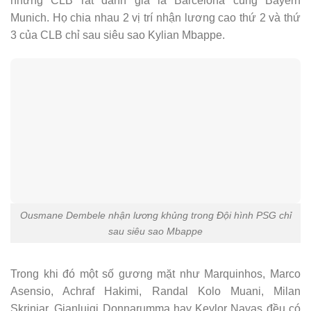
những CLB rất danh giá là Barcelona cùng Bayern
Munich. Họ chia nhau 2 vị trí nhận lương cao thứ 2 và thứ
3 của CLB chỉ sau siêu sao Kylian Mbappe.
Ousmane Dembele nhận lương khủng trong Đội hình PSG chỉ
sau siêu sao Mbappe
Trong khi đó một số gương mặt như Marquinhos, Marco
Asensio, Achraf Hakimi, Randal Kolo Muani, Milan
Skriniar, Gianluigi Donnarumma hay Keylor Navas đều có