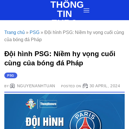
THÔNG
Skip
to
TIN
content
EURO
Trang chủ
»
PSG
»
Đội hình PSG: Niềm hy vọng cuối cùng
của bóng đá Pháp
Đội hình PSG: Niềm hy vọng cuối
cùng của bóng đá Pháp
PSG
NGUYENANHTUAN
30 APRIL, 2024
BY
POSTED ON