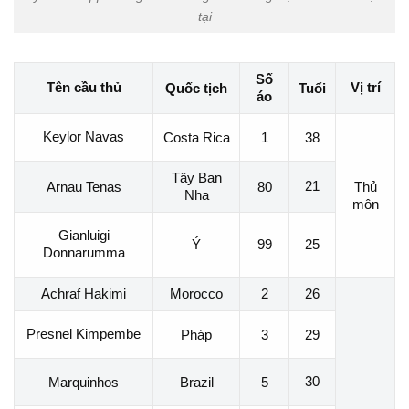
tại
Số
Tên cầu thủ
Vị trí
Quốc tịch
Tuổi
áo
Keylor Navas
Costa Rica
1
38
Tây Ban
21
Arnau Tenas
80
Thủ
Nha
môn
Gianluigi
Ý
99
25
Donnarumma
Achraf Hakimi
Morocco
2
26
Presnel Kimpembe
Pháp
3
29
30
Marquinhos
Brazil
5