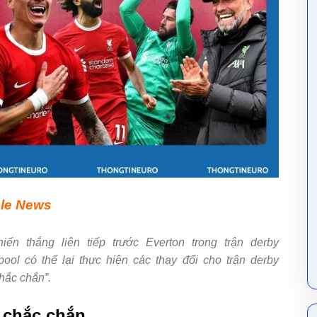
le News
ến thắng liên tiếp trước Everton trong trận derby
ool có thể lại thực hiện các thay đổi cho trận derby
hắc chắn”.
ì chắc chắn