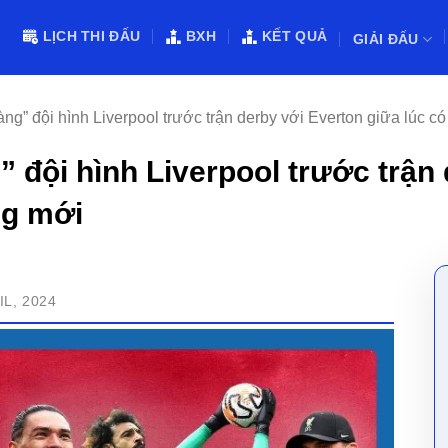
LỊCH THI ĐẤU
BXH
KẾT QUẢ
GIẢI ĐẤU
ng” đội hình Liverpool trước trận derby với Everton giữa lúc c
 đội hình Liverpool trước trận
ng mới
IL, 2024