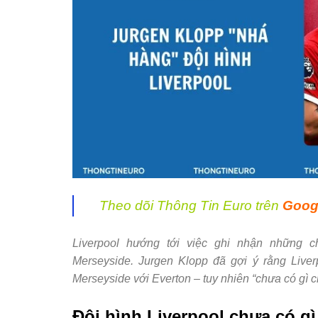
Theo dõi Thông Tin Euro trên
Goog
Liverpool hướng tới việc ghi nhận những chi
Merseyside. Jurgen Klopp đã gợi ý rằng Liverp
Merseyside với Everton – tuy nhiên “chưa có gì c
Đội hình Liverpool chưa có g