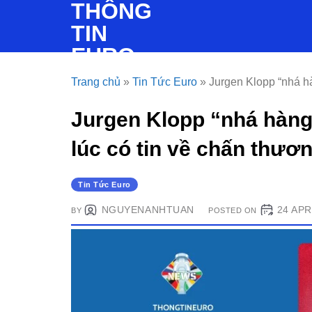
THÔNG
Skip
to
TIN
content
EURO
Trang chủ
»
Tin Tức Euro
»
Jurgen Klopp “nhá hà
Jurgen Klopp “nhá hàng”
lúc có tin về chấn thươ
Tin Tức Euro
NGUYENANHTUAN
24 APR
BY
POSTED ON