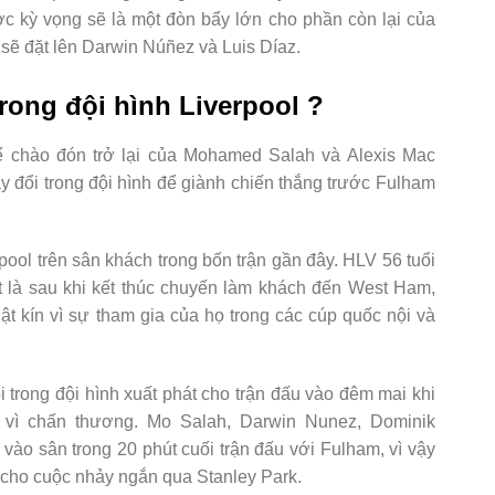
ợc kỳ vọng sẽ là một đòn bẩy lớn cho phần còn lại của
sẽ đặt lên Darwin Núñez và Luis Díaz.
rong đội hình Liverpool ?
hể chào đón trở lại của Mohamed Salah và Alexis Mac
ay đổi trong đội hình để giành chiến thắng trước Fulham
rpool trên sân khách trong bốn trận gần đây. HLV 56 tuổi
ất là sau khi kết thúc chuyến làm khách đến West Ham,
hật kín vì sự tham gia của họ trong các cúp quốc nội và
i trong đội hình xuất phát cho trận đấu vào đêm mai khi
tới vì chấn thương. Mo Salah, Darwin Nunez, Dominik
 vào sân trong 20 phút cuối trận đấu với Fulham, vì vậy
át cho cuộc nhảy ngắn qua Stanley Park.