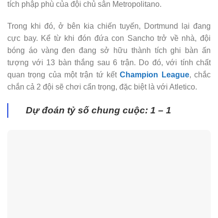
tích phập phù của đội chủ sân Metropolitano.
Trong khi đó, ở bên kia chiến tuyến, Dortmund lại đang
cực bay. Kể từ khi đón đứa con Sancho trở về nhà, đội
bóng áo vàng đen đang sở hữu thành tích ghi bàn ấn
tượng với 13 bàn thắng sau 6 trận. Do đó, với tính chất
quan trọng của một trận tứ kết
Champion League
, chắc
chắn cả 2 đội sẽ chơi cẩn trọng, đặc biệt là với Atletico.
Dự đoán tỷ số chung cuộc: 1 – 1