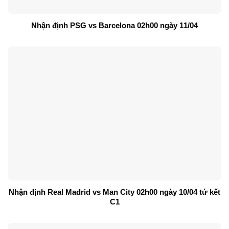
Nhận định PSG vs Barcelona 02h00 ngày 11/04
Nhận định Real Madrid vs Man City 02h00 ngày 10/04 tứ kết
C1