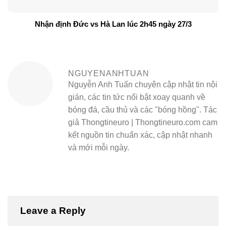
Nhận định Đức vs Hà Lan lúc 2h45 ngày 27/3
NGUYENANHTUAN
Nguyễn Anh Tuấn chuyên cập nhật tin nội
gián, các tin tức nổi bật xoay quanh về
bóng đá, cầu thủ và các "bóng hồng". Tác
giả Thongtineuro | Thongtineuro.com cam
kết nguồn tin chuẩn xác, cập nhật nhanh
và mới mỗi ngày.
Leave a Reply