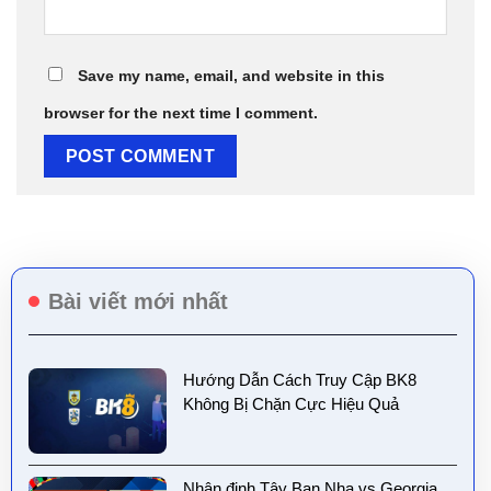
Save my name, email, and website in this
browser for the next time I comment.
Bài viết mới nhất
Hướng Dẫn Cách Truy Cập BK8
Không Bị Chặn Cực Hiệu Quả
Nhận định Tây Ban Nha vs Georgia