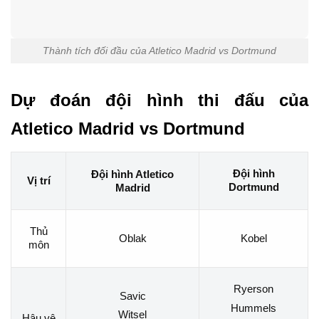
Thành tích đối đầu của Atletico Madrid vs Dortmund
Dự đoán đội hình thi đấu của
Atletico Madrid vs Dortmund
Đội hình
Đội hình Atletico
Vị trí
Dortmund
Madrid
Thủ
Oblak
Kobel
môn
Ryerson
Savic
Hummels
Witsel
Hậu vệ