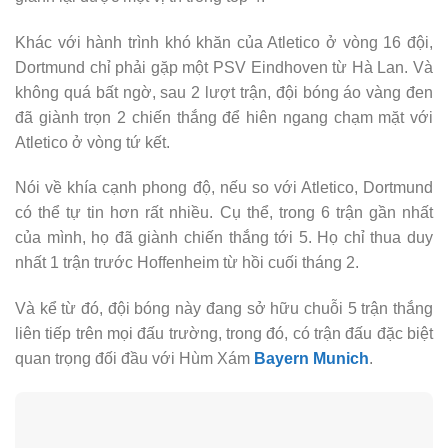
Khác với hành trình khó khăn của Atletico ở vòng 16 đội,
Dortmund chỉ phải gặp một PSV Eindhoven từ Hà Lan. Và
không quá bất ngờ, sau 2 lượt trận, đội bóng áo vàng đen
đã giành trọn 2 chiến thắng để hiên ngang chạm mặt với
Atletico ở vòng tứ kết.
Nói về khía cạnh phong độ, nếu so với Atletico, Dortmund
có thể tự tin hơn rất nhiều. Cụ thể, trong 6 trận gần nhất
của mình, họ đã giành chiến thắng tới 5. Họ chỉ thua duy
nhất 1 trận trước Hoffenheim từ hồi cuối tháng 2.
Và kể từ đó, đội bóng này đang sở hữu chuỗi 5 trận thắng
liên tiếp trên mọi đấu trường, trong đó, có trận đấu đặc biệt
quan trọng đối đầu với Hùm Xám
Bayern Munich
.