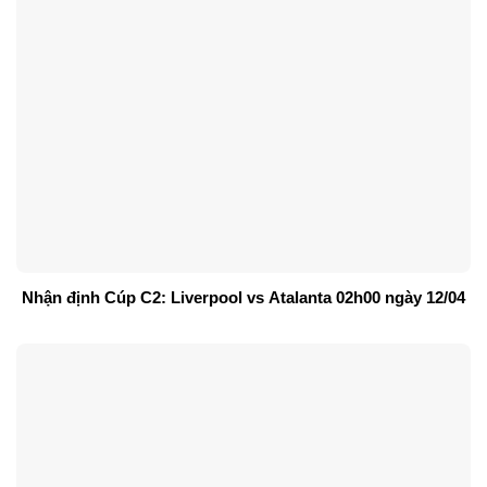
Nhận định Cúp C2: Liverpool vs Atalanta 02h00 ngày 12/04