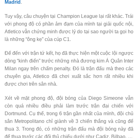
Madrid
.
Tuy vậy, câu chuyện tại Champion League lại rất khác. Trái
với phong độ có phần ảm đạm của mình tại giải quốc nội,
Atletico vẫn chứng minh được lý do tại sao người ta gọi họ
là những “ông kẹ” của cúp C1.
Để đến với trận tứ kết, họ đã thực hiện một cuộc lội ngược
dòng “kinh điển” trước những nhà đương kim Á Quân Inter
Milan ngay trên chấm penalty. Đó là trận đấu mà theo các
chuyên gia, Atletico đã chơi xuất sắc hơn rất nhiều khi
được chơi trên sân nhà.
Xét về mặt phong độ, đội bóng của Diego Simeone vẫn
còn quá nhiều điều phải làm trước trận đại chiến với
Dortmund. Cụ thể, trong 6 trận gần nhất của mình, đội chủ
sân Metropolitano chỉ giành về 3 chiến thắng và cũng để
thua 3. Trong đó, có những trận đấu mà đội bóng này đã
để thua trước các đối thủ chiếu dưới như Cadiz, Bilbao, …