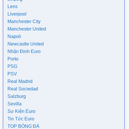
Lens
Liverpool
Manchester City
Manchester United
Napoli
Newcastle United
Nhận Định Euro
Porto
PSG
PSV
Real Madrid
Real Sociedad
Salzburg
Sevilla
Sự Kiện Euro
Tin Tức Euro
TOP BÓNG ĐÁ