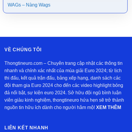
WAGs – Nàng Wags
VỀ CHÚNG TÔI
Thongtineuro.com – Chuyên trang cập nhật các thông tin
nhanh và chính xác nhất của mùa giải Euro 2024; từ lịch
thi đấu, kết quả trận đấu, bảng xếp hạng, danh sách các
đội tham gia Euro 2024 cho đến các video highlight bóng
đá nổi bật, sự kiện euro 2024. Sở hữu đội ngũ bình luận
viên giàu kinh nghiệm, thongtineuro hứa hẹn sẽ trở thành
nguồn tin hữu ích dành cho người hâm mộ!
XEM THÊM
LIÊN KẾT NHANH