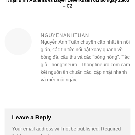
Nhận định Atalanta vs Bayer Leverkusen 02h00 ngày 23/05
– C2
NGUYENANHTUAN
Nguyễn Anh Tuấn chuyên cập nhật tin nội
gián, các tin tức nổi bật xoay quanh về
bóng đá, cầu thủ và các "bóng hồng". Tác
giả Thongtineuro | Thongtineuro.com cam
kết nguồn tin chuẩn xác, cập nhật nhanh
và mới mỗi ngày.
Leave a Reply
Your email address will not be published.
Required