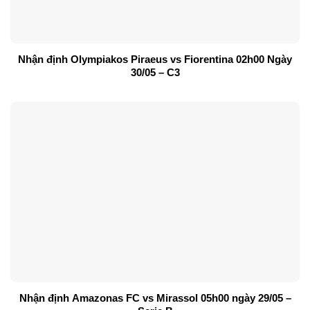
Nhận định Olympiakos Piraeus vs Fiorentina 02h00 Ngày
30/05 – C3
Nhận định Amazonas FC vs Mirassol 05h00 ngày 29/05 –