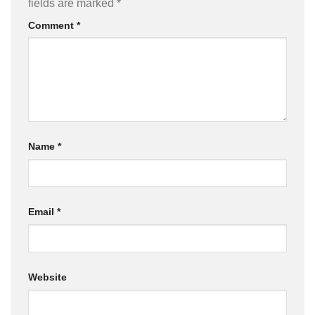
fields are marked
*
Comment
*
Name
*
Email
*
Website