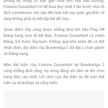
phong độ trong 10 trận gần nhất trên mọi đấu trường,
Fortuna Dusseldorf chỉ để thua duy nhất 1 lần trước nhà vô
địch Leverkusen. Họ vào đến bán kết cúp quốc gia Đức rõ
ràng không phải là một tập thể dễ chịu.
Quan điểm này càng được khẳng định khi trận Play Off
thăng hạng lượt đi kết thúc, Fortuna Dusseldorf có chiến
thắng 3-0 trước Bochum. Không quá khó khăn để có thể
nhận định, đại diện của Bundesliga 2 đã đặt 1 chân giành
vé thăng hạng.
Màn thể hiện của Fortuna Dusseldorf tại Bundesliga 2
cũng khẳng định rằng, họ xứng đáng với tấm vé lên chơi
hạng đấu cao nhất. Lối chơi của đại diện áo đỏ luôn thể
hiện sự khát khao và cống hiến.