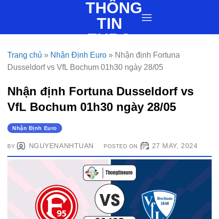
THÔNG
Skip
to
TIN
content
EURO
Trang chủ
»
Nhận Định Euro
»
Nhận định Fortuna
Dusseldorf vs VfL Bochum 01h30 ngày 28/05
Nhận định Fortuna Dusseldorf vs
VfL Bochum 01h30 ngày 28/05
Nhận Định Euro
NGUYENANHTUAN
27 MAY, 2024
BY
POSTED ON