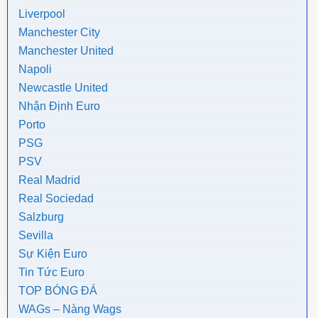
Liverpool
Manchester City
Manchester United
Napoli
Newcastle United
Nhận Định Euro
Porto
PSG
PSV
Real Madrid
Real Sociedad
Salzburg
Sevilla
Sự Kiện Euro
Tin Tức Euro
TOP BÓNG ĐÁ
WAGs – Nàng Wags