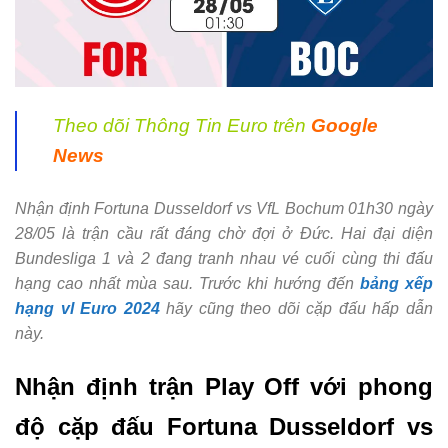
Theo dõi Thông Tin Euro trên
Google
News
Nhận định Fortuna Dusseldorf vs VfL Bochum 01h30 ngày
28/05 là trận cầu rất đáng chờ đợi ở Đức. Hai đại diện
Bundesliga 1 và 2 đang tranh nhau vé cuối cùng thi đấu
hạng cao nhất mùa sau. Trước khi hướng đến
bảng xếp
hạng vl Euro 2024
hãy cũng theo dõi cặp đấu hấp dẫn
này.
Nhận định trận Play Off với phong
độ cặp đấu Fortuna Dusseldorf vs