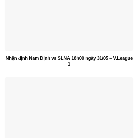
Nhận định Nam Định vs SLNA 18h00 ngày 31/05 – V.League
1