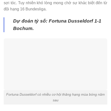
sợi tóc. Tuy nhiên khó lòng mong chờ sự khác biệt đến từ
đội hạng 16 Bundesliga.
Dự đoán tỷ số: Fortuna Dusseldorf 1-1
Bochum.
Fortuna Dusseldorf có nhiều cơ hội thăng hạng mùa bóng năm
sau