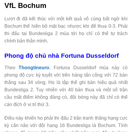
VfL Bochum
Lượt đi đã kết thúc với một kết quả vô cùng bất ngờ khi
Bochum thể hiện bộ mặt bạc nhược khi để thua 0-3. Phải
thi đấu tại Bundesliga 2 mùa tới họ chỉ có thể tự trách
chính bản thân mình.
Phong độ chủ nhà Fortuna Dusseldorf
Theo
Thongtineuro
, Fortuna Dusseldorf mùa này có
phong độ cực kỳ tuyệt vời trên hàng tấn công với 72 bàn
thắng sau 34 vòng. Họ là tập thể ghi bàn hiệu quả nhất
Bundesliga 2. Tuy nhiên với 40 bàn thua và một số trận
cầu mất điểm không đáng có, đội bóng này đã chỉ có thể
cán đích ở vị trí thứ 3.
Điều này khiến họ phải thi đấu 2 trận tranh thăng hạng cực
kỳ cân não với đội hạng 16 Bundesliga là Bochum. Tính