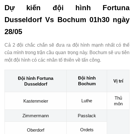
Dự kiến đội hình Fortuna
Dusseldorf Vs Bochum 01h30 ngày
28/05
Cả 2 đội chắc chắn sẽ đưa ra đội hình mạnh nhất có thể
của mình trong trận cầu quan trọng này. Bochum sẽ ưu tiên
một đội hình có các nhân tố thiên về tấn công.
Đội hình
Đội hình Fortuna
Vị trí
Bochum
Dusseldorf
Thủ
Luthe
Kastenmeier
môn
Zimmermann
Passlack
Ordets
Oberdorf