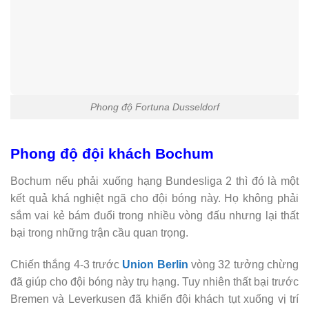
Phong độ Fortuna Dusseldorf
Phong độ đội khách Bochum
Bochum nếu phải xuống hạng Bundesliga 2 thì đó là một
kết quả khá nghiệt ngã cho đội bóng này. Họ không phải
sắm vai kẻ bám đuổi trong nhiều vòng đấu nhưng lại thất
bại trong những trận cầu quan trọng.
Chiến thắng 4-3 trước
Union Berlin
vòng 32 tưởng chừng
đã giúp cho đội bóng này trụ hạng. Tuy nhiên thất bại trước
Bremen và Leverkusen đã khiến đội khách tụt xuống vị trí