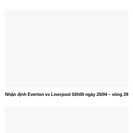
Nhận định Everton vs Liverpool 02h00 ngày 25/04 – vòng 29