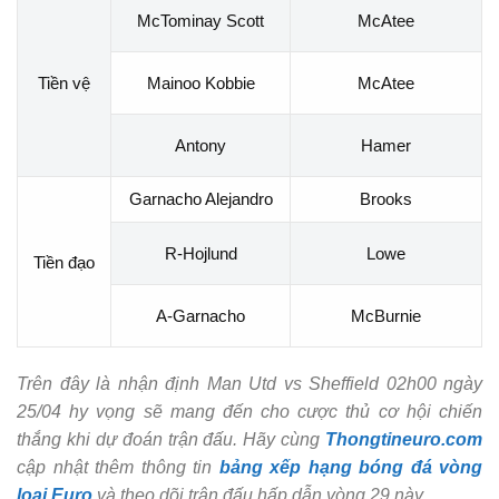
McAtee
McTominay Scott
Mainoo Kobbie
Tiền vệ
McAtee
Hamer
Antony
Garnacho Alejandro
Brooks
Lowe
R-Hojlund
Tiền đạo
A-Garnacho
McBurnie
Trên đây là nhận định Man Utd vs Sheffield 02h00 ngày
25/04 hy vọng sẽ mang đến cho cược thủ cơ hội chiến
thắng khi dự đoán trận đấu. Hãy cùng
Thongtineuro.com
cập nhật thêm thông tin
bảng xếp hạng bóng đá vòng
loại Euro
và theo dõi trận đấu hấp dẫn vòng 29 này.