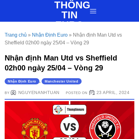
THÔNG
Skip
to
TIN
content
EURO
Trang chủ
»
Nhận Định Euro
»
Nhận định Man Utd vs
Sheffield 02h00 ngày 25/04 – Vòng 29
Nhận định Man Utd vs Sheffield
02h00 ngày 25/04 – Vòng 29
Nhận Định Euro
,
Manchester United
NGUYENANHTUAN
23 APRIL, 2024
BY
POSTED ON