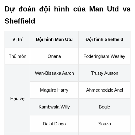
Dự đoán đội hình của Man Utd vs
Sheffield
Vị trí
Đội hình Sheffield
Đội hình Man Utd
Thủ môn
Onana
Foderingham Wesley
Trusty Auston
Wan-Bissaka Aaron
Maguire Harry
Ahmedhodzic Anel
Hậu vệ
Bogle
Kambwala Willy
Dalot Diogo
Souza