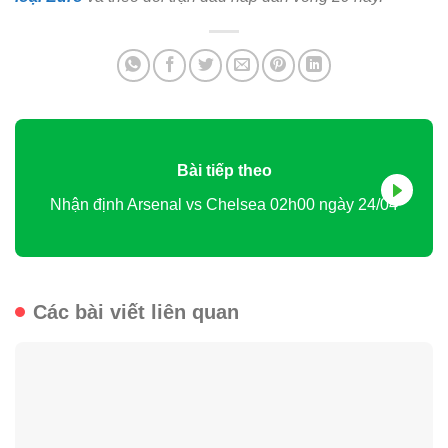
Bài tiếp theo
Nhận định Arsenal vs Chelsea 02h00 ngày 24/04
Các bài viết liên quan