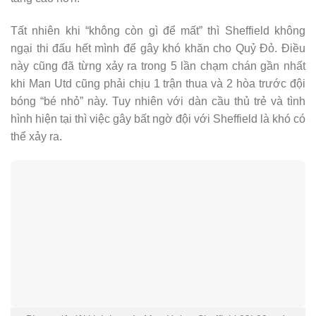
Tất nhiên khi “không còn gì để mất” thì Sheffield không
ngại thi đấu hết mình để gây khó khăn cho Quỷ Đỏ. Điều
này cũng đã từng xảy ra trong 5 lần chạm chán gần nhất
khi Man Utd cũng phải chịu 1 trận thua và 2 hòa trước đội
bóng “bé nhỏ” này. Tuy nhiên với dàn cầu thủ trẻ và tình
hình hiện tại thì việc gây bất ngờ đội với Sheffield là khó có
thể xảy ra.