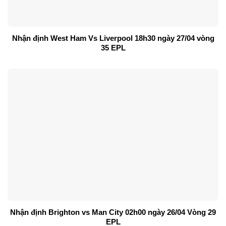
Nhận định West Ham Vs Liverpool 18h30 ngày 27/04 vòng
35 EPL
Nhận định Brighton vs Man City 02h00 ngày 26/04 Vòng 29
EPL