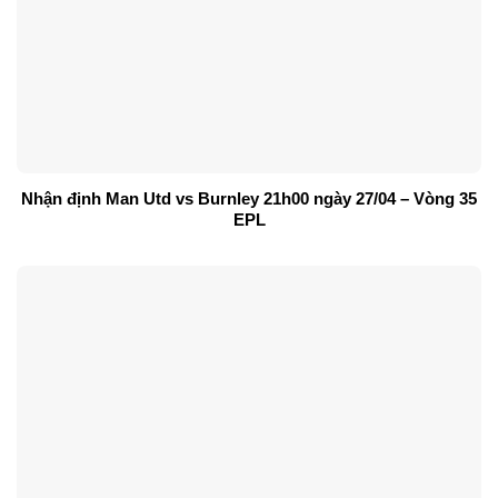
Nhận định Man Utd vs Burnley 21h00 ngày 27/04 – Vòng 35
EPL