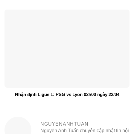
Nhận định Ligue 1: PSG vs Lyon 02h00 ngày 22/04
NGUYENANHTUAN
Nguyễn Anh Tuấn chuyên cập nhật tin nội