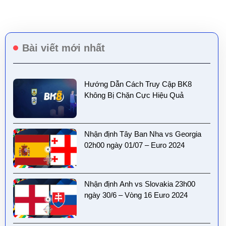
Bài viết mới nhất
Hướng Dẫn Cách Truy Cập BK8
Không Bị Chặn Cực Hiệu Quả
Nhận định Tây Ban Nha vs Georgia
02h00 ngày 01/07 – Euro 2024
Nhận định Anh vs Slovakia 23h00
ngày 30/6 – Vòng 16 Euro 2024