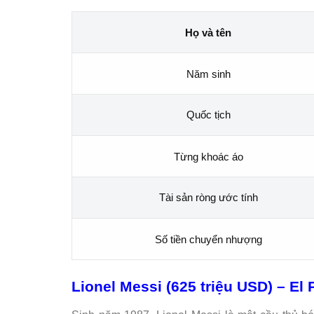
Họ và tên
Năm sinh
Quốc tịch
Từng khoác áo
Tài sản ròng ước tính
Số tiền chuyển nhượng
Lionel Messi (625 triệu USD) – El 