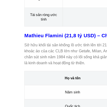
Tài sản ròng ước
tính
Mathieu Flamini (21,8 tỷ USD) – C
Sở hữu khối tài sản khổng lồ ước tính lên tới 2
khoác áo của các CLB lớn như Getafe, Milan, Ar
chân sút sinh năm 1984 này có lối sống khá giả
là kinh doanh và hoạt động từ thiện.
Họ và tên
Năm sinh
Quốc tịch