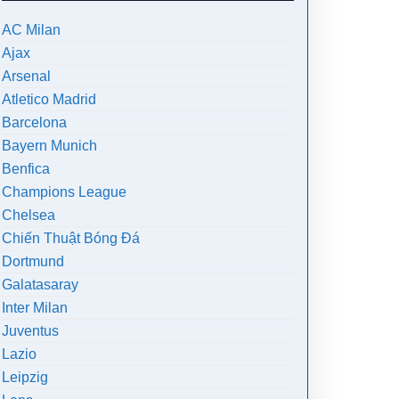
AC Milan
Ajax
Arsenal
Atletico Madrid
Barcelona
Bayern Munich
Benfica
Champions League
Chelsea
Chiến Thuật Bóng Đá
Dortmund
Galatasaray
Inter Milan
Juventus
Lazio
Leipzig