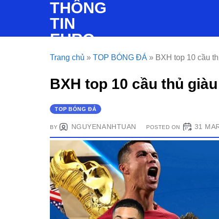
THÔNG
Skip
to
TIN
content
EURO
Trang chủ
»
TOP BÓNG ĐÁ
»
BXH top 10 cầu thủ
BXH top 10 cầu thủ giàu 
TOP BÓNG ĐÁ
NGUYENANHTUAN
31 MA
BY
POSTED ON