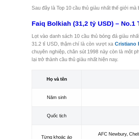
Sau đây là Top 10 cầu thủ giàu nhất thế giới mà 
Faiq Bolkiah (31,2 tỷ USD) – No.1 
Lọt vào danh sách 10 cầu thủ bóng đá giàu nhất 
31.2 tỉ USD, thậm chí là còn vượt xa
Cristiano
chuyên nghiệp, chân sút 1998 này còn là một ph
lại trở thành cầu thủ giàu nhất hiện nay.
Họ và tên
Năm sinh
Quốc tịch
AFC Newbury, Chelse
Từng khoác áo