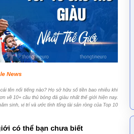
le News
i tên nổi tiếng nào? Họ sở hữu số tiền bao nhiêu khi
ơn về 10+ cầu thủ bóng đá giàu nhất thế giới hiện nay.
m sinh, vị trí và ước tính tổng tài sản ròng của Top 10
giới có thể bạn chưa biết