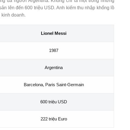
óng đá người Argentina. Không chỉ là một trong những
 sản lên đến 600 triệu USD. Anh kiếm thu nhập khổng lồ
 kinh doanh.
Lionel Messi
1987
Argentina
Barcelona, Paris Saint-Germain
600 triệu USD
222 triệu Euro