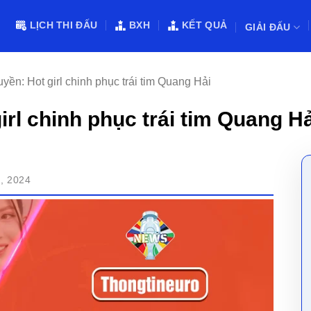
LỊCH THI ĐẤU
BXH
KẾT QUẢ
GIẢI ĐẤU
ền: Hot girl chinh phục trái tim Quang Hải
rl chinh phục trái tim Quang Hả
, 2024