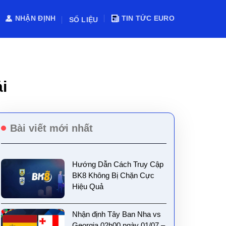
NHẬN ĐỊNH
TIN TỨC EURO
SỐ LIỆU
i
Bài viết mới nhất
Hướng Dẫn Cách Truy Cập
BK8 Không Bị Chặn Cực
Hiệu Quả
Nhận định Tây Ban Nha vs
Georgia 02h00 ngày 01/07 –