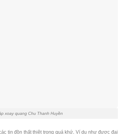
 đáp xoay quang Chu Thanh Huyền
ác tin đồn thất thiệt trong quá khứ. Ví dụ như được đại