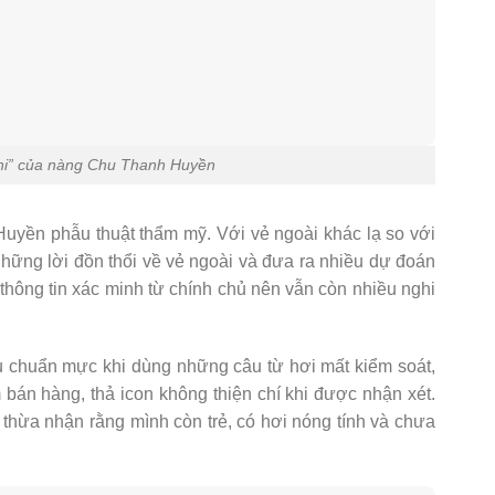
phi” của nàng Chu Thanh Huyền
Huyền phẫu thuật thẩm mỹ. Với vẻ ngoài khác lạ so với
hững lời đồn thổi về vẻ ngoài và đưa ra nhiều dự đoán
thông tin xác minh từ chính chủ nên vẫn còn nhiều nghi
iếu chuẩn mực khi dùng những câu từ hơi mất kiểm soát,
m bán hàng, thả icon không thiện chí khi được nhận xét.
hừa nhận rằng mình còn trẻ, có hơi nóng tính và chưa