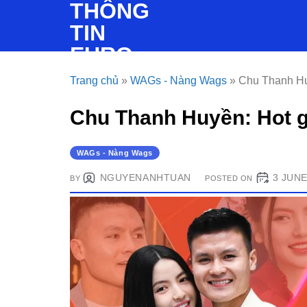
THÔNG
Skip
to
TIN
content
EURO
Trang chủ
»
WAGs - Nàng Wags
»
Chu Thanh Huy
Chu Thanh Huyền: Hot gi
WAGs - Nàng Wags
NGUYENANHTUAN
3 JUNE
BY
POSTED ON