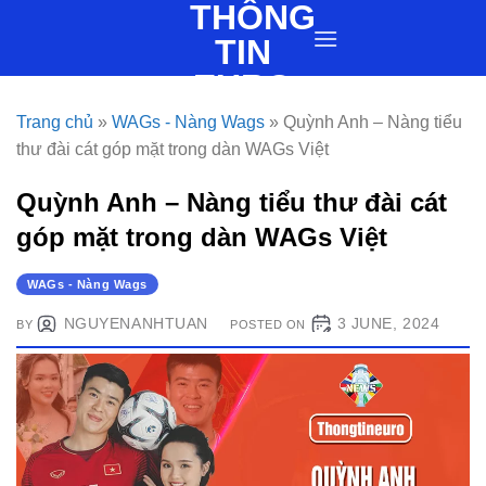
THÔNG
Skip
to
TIN
content
EURO
Trang chủ
»
WAGs - Nàng Wags
»
Quỳnh Anh – Nàng tiểu
thư đài cát góp mặt trong dàn WAGs Việt
Quỳnh Anh – Nàng tiểu thư đài cát
góp mặt trong dàn WAGs Việt
WAGs - Nàng Wags
NGUYENANHTUAN
3 JUNE, 2024
BY
POSTED ON