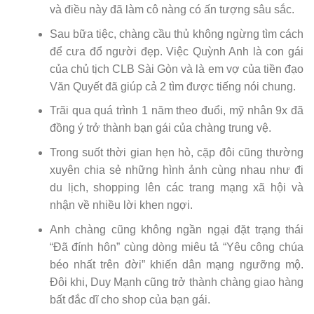
và điều này đã làm cô nàng có ấn tượng sâu sắc.
Sau bữa tiệc, chàng cầu thủ không ngừng tìm cách
để cưa đổ người đẹp. Việc Quỳnh Anh là con gái
của chủ tịch CLB Sài Gòn và là em vợ của tiền đạo
Văn Quyết đã giúp cả 2 tìm được tiếng nói chung.
Trãi qua quá trình 1 năm theo đuổi, mỹ nhân 9x đã
đồng ý trở thành bạn gái của chàng trung vệ.
Trong suốt thời gian hẹn hò, cặp đôi cũng thường
xuyên chia sẻ những hình ảnh cùng nhau như đi
du lịch, shopping lên các trang mạng xã hội và
nhận về nhiều lời khen ngợi.
Anh chàng cũng không ngần ngại đặt trạng thái
“Đã đính hôn” cùng dòng miêu tả “Yêu công chúa
béo nhất trên đời” khiến dân mạng ngưỡng mộ.
Đôi khi, Duy Mạnh cũng trở thành chàng giao hàng
bất đắc dĩ cho shop của bạn gái.