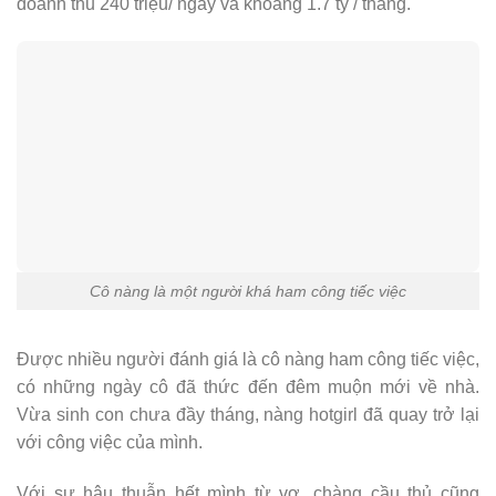
doanh thu 240 triệu/ ngày và khoảng 1.7 tỷ / tháng.
Cô nàng là một người khá ham công tiếc việc
Được nhiều người đánh giá là cô nàng ham công tiếc việc,
có những ngày cô đã thức đến đêm muộn mới về nhà.
Vừa sinh con chưa đầy tháng, nàng hotgirl đã quay trở lại
với công việc của mình.
Với sự hậu thuẫn hết mình từ vợ, chàng cầu thủ cũng