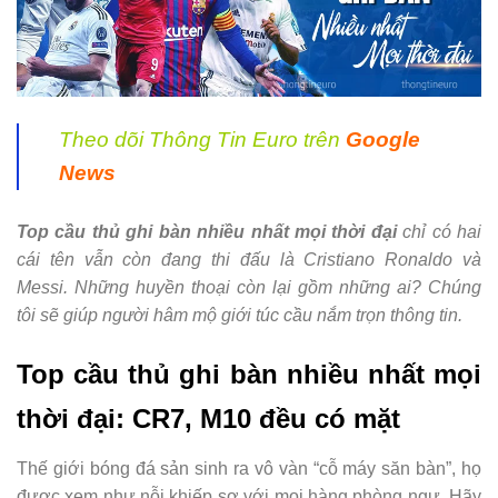
Theo dõi Thông Tin Euro trên
Google
News
Top cầu thủ ghi bàn nhiều nhất mọi thời đại
chỉ có hai
cái tên vẫn còn đang thi đấu là Cristiano Ronaldo và
Messi. Những huyền thoại còn lại gồm những ai? Chúng
tôi sẽ giúp người hâm mộ giới túc cầu nắm trọn thông tin.
Top cầu thủ ghi bàn nhiều nhất mọi
thời đại: CR7, M10 đều có mặt
Thế giới bóng đá sản sinh ra vô vàn “cỗ máy săn bàn”, họ
được xem như nỗi khiếp sợ với mọi hàng phòng ngự. Hãy