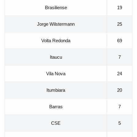
19
Brasiliense
Jorge Wilstermann
25
69
Volta Redonda
Itaucu
7
24
Vila Nova
Itumbiara
20
7
Barras
CSE
5