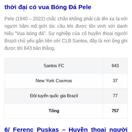
thời đại có vua Bóng Đá Pele
Pele (1940 – 2022) chắc chắn không phải cái tên xa lạ với
người hâm mộ giới túc cầu khi được tôn vinh với danh
hiệu “Vua bóng đá”. Sự nghiệp của cố huyền thoại người
Brazil chủ yếu gắn liền với CLB Santos, đây là nơi ông ghi
được tới 643 bàn thắng.
643
Santos FC
New York Cosmos
37
77
Đội tuyển quốc gia Brazil
Tổng
757
6/ Ferenc Puskas – Huyền thoại người