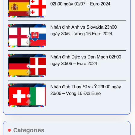
02h00 ngày 01/07 – Euro 2024
Nhận định Anh vs Slovakia 23h00
ngày 30/6 – Vòng 16 Euro 2024
Nhận định Đức vs Đan Mạch 02h00
ngày 30/06 – Euro 2024
Nhận định Thụy Sĩ vs Ý 23h00 ngày
29/06 – Vòng 16 Đội Euro
Categories