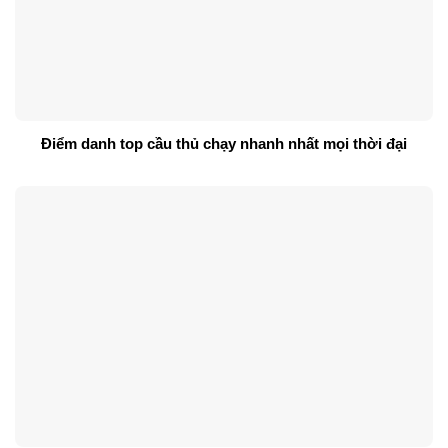
Điểm danh top cầu thủ chạy nhanh nhất mọi thời đại