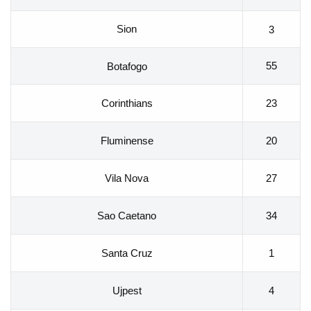
Sion
3
55
Botafogo
23
Corinthians
Fluminense
20
27
Vila Nova
Sao Caetano
34
1
Santa Cruz
Ujpest
4