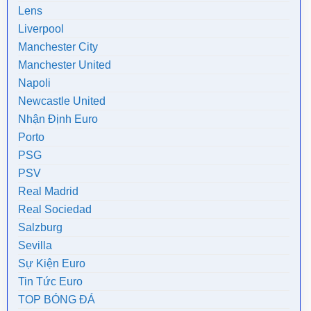
Lens
Liverpool
Manchester City
Manchester United
Napoli
Newcastle United
Nhận Định Euro
Porto
PSG
PSV
Real Madrid
Real Sociedad
Salzburg
Sevilla
Sự Kiện Euro
Tin Tức Euro
TOP BÓNG ĐÁ