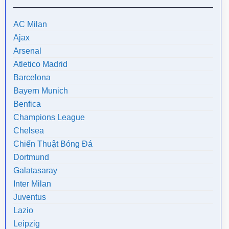
AC Milan
Ajax
Arsenal
Atletico Madrid
Barcelona
Bayern Munich
Benfica
Champions League
Chelsea
Chiến Thuật Bóng Đá
Dortmund
Galatasaray
Inter Milan
Juventus
Lazio
Leipzig