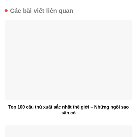
Các bài viết liên quan
Top 100 cầu thủ xuất sắc nhất thế giới – Những ngôi sao
sân cỏ