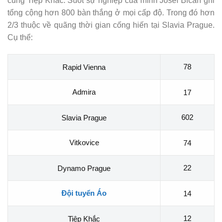
cùng Tiệp Khắc. Suốt sự nghiệp của mình Josef Bican ghi
tổng cộng hơn 800 bàn thắng ở mọi cấp độ. Trong đó hơn
2/3 thuộc về quãng thời gian cống hiến tại Slavia Prague.
Cụ thể:
78
Rapid Vienna
Admira
17
602
Slavia Prague
Vitkovice
74
22
Dynamo Prague
Đội tuyển Áo
14
12
Tiệp Khắc