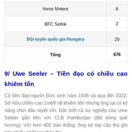
6
Voros Meteor
2
BFC Siofok
Đội tuyển quốc gia Hungary
29
676
Tổng
9/ Uwe Seeler – Tiền đạo có chiều cao
khiêm tốn
Cố tiền đạo người Đức sinh năm 1936 và qua đời 2022.
Sở hữu chiều cao 1m69 rất khiêm tốn nhưng ông lại có kỹ
năng chơi đầu tuyệt vời. Đặc biệt cả sự nghiệp của Uwe
Seeler gắn liền với CLB Hamburger (đội bóng quê
hương). Với hơn 400 bàn thắng, ông lọt top cầu thủ ghi