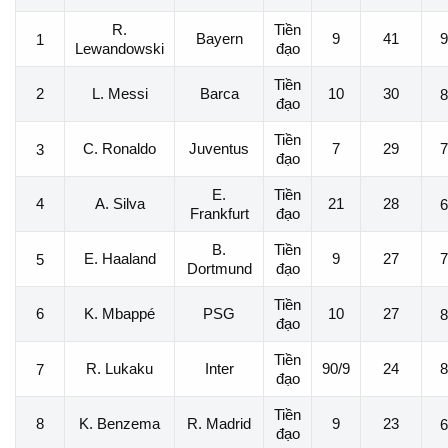
R.
Tiền
Bayern
9
41
9
1
Lewandowski
đạo
Tiền
2
L. Messi
Barca
10
30
8
đạo
Tiền
C. Ronaldo
Juventus
7
29
7
3
đạo
E.
Tiền
4
A. Silva
21
28
6
Frankfurt
đạo
B.
Tiền
E. Haaland
9
27
7
5
Dortmund
đạo
Tiền
6
K. Mbappé
PSG
10
27
8
đạo
Tiền
R. Lukaku
Inter
90/9
24
8
7
đạo
Tiền
8
K. Benzema
R. Madrid
9
23
6
đạo