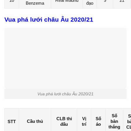
10
Real Madrid
9
21
Benzema
đạo
Vua phá lưới châu Âu 2020/21
Vua phá lưới châu Âu 2020/21
Số
S
CLB thi
Vị
Số
Cầu thủ
bàn
STT
b
đấu
trí
áo
thắng
C