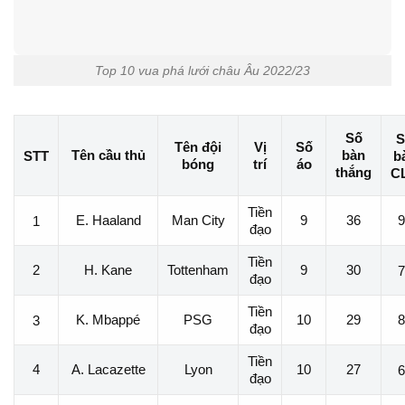
Top 10 vua phá lưới châu Âu 2022/23
Số
S
Tên đội
Vị
Số
Tên cầu thủ
bàn
STT
b
bóng
trí
áo
thắng
C
Tiền
E. Haaland
Man City
9
36
9
1
đạo
Tiền
2
H. Kane
Tottenham
9
30
7
đạo
Tiền
K. Mbappé
PSG
10
29
8
3
đạo
Tiền
4
A. Lacazette
Lyon
10
27
6
đạo