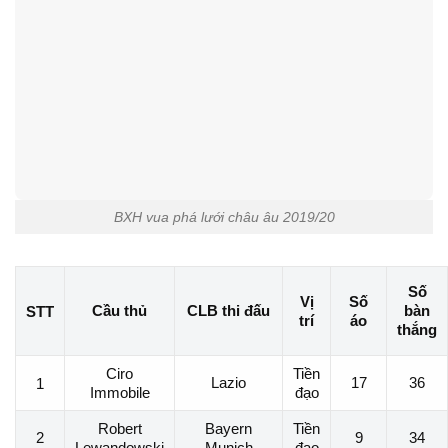
BXH vua phá lưới châu âu 2019/20
Số
Vị
Số
Cầu thủ
CLB thi đấu
bàn
STT
trí
áo
thắng
Ciro
Tiền
Lazio
17
36
1
Immobile
đạo
Robert
Bayern
Tiền
2
9
34
Lewandowski
Munich
đạo