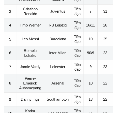
Cristiano
Tiền
Juventus
7
31
3
Ronaldo
đạo
Tiền
4
Timo Werner
RB Leipzig
16/11
28
đạo
Tiền
Leo Messi
Barcelona
10
25
5
đạo
Romelu
Tiền
6
Inter Milan
90/9
23
Lukaku
đạo
Tiền
Jamie Vardy
Leicester
9
23
7
đạo
Pierre-
Tiền
8
Emerick
Arsenal
10
22
đạo
Aubameyang
Tiền
Danny Ings
Southampton
18
22
9
đạo
Karim
Tiền