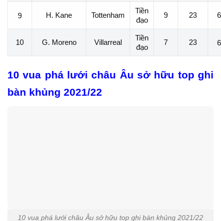
Tiền
H. Kane
Tottenham
9
23
6
9
đạo
Tiền
10
G. Moreno
Villarreal
7
23
6
đạo
10 vua phá lưới châu Âu sở hữu top ghi
bàn khủng 2021/22
10 vua phá lưới châu Âu sở hữu top ghi bàn khủng 2021/22