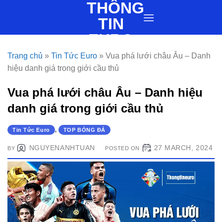
THÔNG
Skip
to
TIN
content
EURO
Trang chủ
»
Tin Tức Euro
»
Vua phá lưới châu Âu – Danh
hiệu danh giá trong giới cầu thủ
Vua phá lưới châu Âu – Danh hiệu
danh giá trong giới cầu thủ
Tin Tức Euro
,
TOP BÓNG ĐÁ
NGUYENANHTUAN
27 MARCH, 2024
BY
POSTED ON