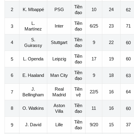
Tiền
2
K. Mbappé
PSG
10
24
62
đạo
L.
Tiền
Inter
6/25
23
71
3
Martínez
đạo
S.
Tiền
4
Stuttgart
9
22
60
Guirassy
đạo
Tiền
L. Openda
Leipzig
17
19
60
5
đạo
Tiền
6
E. Haaland
Man City
9
18
63
đạo
J.
Real
Tiền
22/5
16
64
7
Bellingham
Madrid
vệ
Aston
Tiền
8
O. Watkins
11
16
60
Villa
đạo
Tiền
J. David
Lille
9/20
15
37
9
đạo