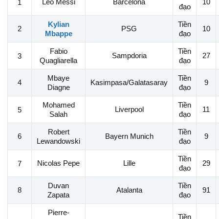
Leo Messi
Barcelona
10
1
đạo
Kylian
Tiền
2
PSG
10
Mbappe
đạo
Fabio
Tiền
Sampdoria
27
3
Quagliarella
đạo
Mbaye
Tiền
4
Kasimpasa/Galatasaray
9
Diagne
đạo
Mohamed
Tiền
Liverpool
11
5
Salah
đạo
Robert
Tiền
6
Bayern Munich
9
Lewandowski
đạo
Tiền
Nicolas Pepe
Lille
29
7
đạo
Duvan
Tiền
8
Atalanta
91
Zapata
đạo
Pierre-
Tiền