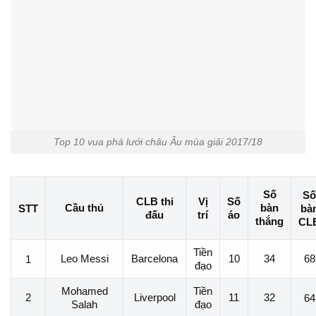
Top 10 vua phá lưới châu Âu mùa giải 2017/18
Số
Số
CLB thi
Vị
Số
Cầu thủ
bàn
STT
bà
đấu
trí
áo
thắng
CL
Tiền
Leo Messi
Barcelona
10
34
68
1
đạo
Mohamed
Tiền
2
Liverpool
11
32
64
Salah
đạo