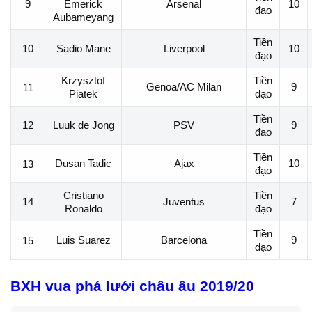
9
Emerick
Arsenal
10
đạo
Aubameyang
Tiền
10
Sadio Mane
Liverpool
10
đạo
Krzysztof
Tiền
Genoa/AC Milan
9
11
Piatek
đạo
Tiền
12
Luuk de Jong
PSV
9
đạo
Tiền
Dusan Tadic
Ajax
10
13
đạo
Cristiano
Tiền
14
Juventus
7
Ronaldo
đạo
Tiền
Luis Suarez
Barcelona
9
15
đạo
BXH vua phá lưới châu âu 2019/20