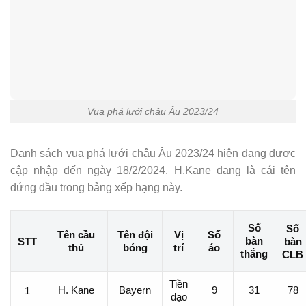
Vua phá lưới châu Âu 2023/24
Danh sách vua phá lưới châu Âu 2023/24 hiện đang được
cập nhập đến ngày 18/2/2024. H.Kane đang là cái tên
đứng đầu trong bảng xếp hạng này.
Số
Số
Tên cầu
Tên đội
Vị
Số
bàn
STT
bàn
thủ
bóng
trí
áo
thắng
CLB
Tiền
H. Kane
Bayern
9
31
78
1
đạo