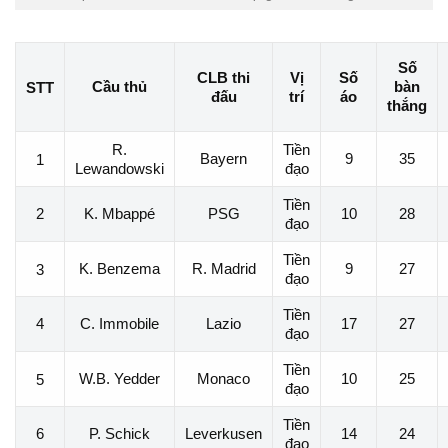
Số
CLB thi
Vị
Số
Cầu thủ
bàn
STT
đấu
trí
áo
thắng
R.
Tiền
Bayern
9
35
1
Lewandowski
đạo
Tiền
2
K. Mbappé
PSG
10
28
đạo
Tiền
K. Benzema
R. Madrid
9
27
3
đạo
Tiền
4
C. Immobile
Lazio
17
27
đạo
Tiền
W.B. Yedder
Monaco
10
25
5
đạo
Tiền
6
P. Schick
Leverkusen
14
24
đạo