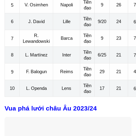
Tiền
V. Osimhen
Napoli
9
26
7
5
đạo
Tiền
6
J. David
Lille
9/20
24
6
đạo
R.
Tiền
Barca
9
23
7
7
Lewandowski
đạo
Tiền
8
L. Martínez
Inter
6/25
21
7
đạo
Tiền
F. Balogun
Reims
29
21
4
9
đạo
Tiền
10
L. Openda
Lens
17
21
6
đạo
Vua phá lưới châu Âu 2023/24