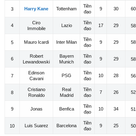
Tiền
Harry Kane
Tottenham
9
30
60
3
đạo
Ciro
Tiền
4
Lazio
17
29
58
Immobile
đạo
Tiền
Mauro Icardi
Inter Milan
9
29
58
5
đạo
Robert
Bayern
Tiền
6
9
29
58
Lewandowski
Munich
đạo
Edinson
Tiền
PSG
10
28
7
56
Cavani
đạo
Cristiano
Real
Tiền
7
26
52
8
Ronaldo
Madrid
đạo
Tiền
9
Jonas
Benfica
10
34
51
đạo
Tiền
Luis Suarez
Barcelona
9
25
10
50
đạo