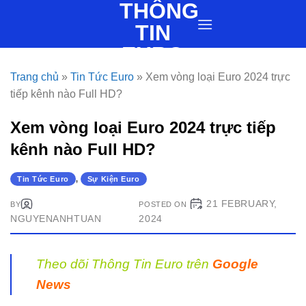
THÔNG
Skip
to
TIN
content
EURO
Trang chủ
»
Tin Tức Euro
»
Xem vòng loại Euro 2024 trực
tiếp kênh nào Full HD?
Xem vòng loại Euro 2024 trực tiếp
kênh nào Full HD?
Tin Tức Euro
,
Sự Kiện Euro
21 FEBRUARY,
BY
POSTED ON
NGUYENANHTUAN
2024
Theo dõi Thông Tin Euro trên
Google
News